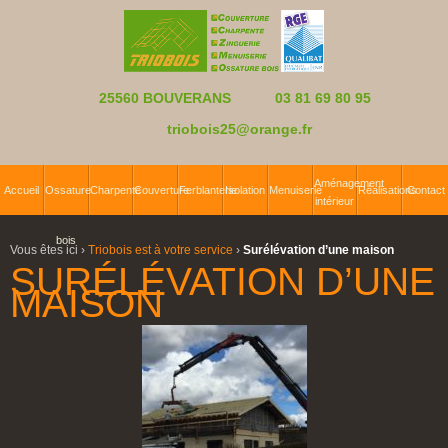
25560 BOUVERANS
03 81 69 80 95
triobois25@orange.fr
Aménagement
Accueil
Ossature
Charpente
Couverture
Ferblanterie
Isolation
Menuiserie
Réalisations
Contact
intérieur
bois
Vous êtes ici ›
Triobois est à votre service
›
Surélévation d’une maison
SURÉLÉVATION D’UNE
MAISON