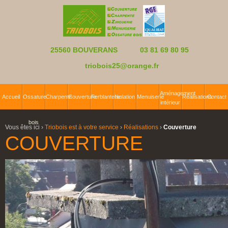
25560 BOUVERANS
03 81 69 80 95
triobois25@orange.fr
Aménagement
Accueil
Ossature
Charpente
Couverture
Ferblanterie
Isolation
Menuiserie
Réalisations
Contact
intérieur
bois
Vous êtes ici ›
Triobois est à votre service
›
Réalisations
›
Couverture
COUVERTURE