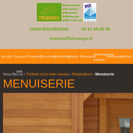
25560 BOUVERANS
03 81 69 80 95
triobois25@orange.fr
Aménagement
Accueil
Ossature
Charpente
Couverture
Ferblanterie
Isolation
Menuiserie
Réalisations
Contact
intérieur
bois
Vous êtes ici ›
Triobois est à votre service
›
Réalisations
›
Menuiserie
MENUISERIE